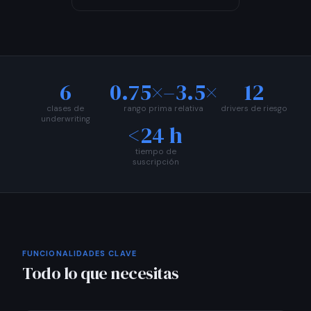
6
0.75×–3.5×
12
clases de
rango prima relativa
drivers de riesgo
underwriting
<24 h
tiempo de
suscripción
FUNCIONALIDADES CLAVE
Todo lo que necesitas