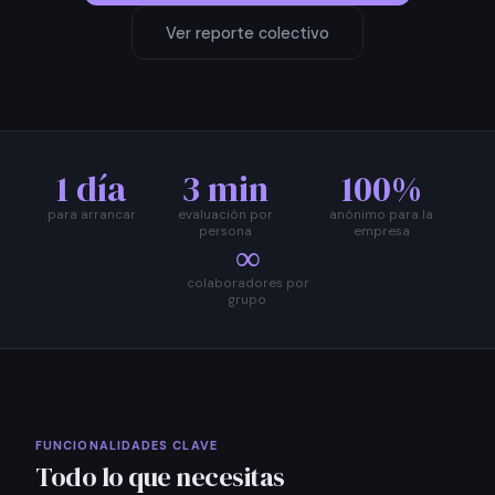
Ver reporte colectivo
1 día
3 min
100%
para arrancar
evaluación por
anónimo para la
persona
empresa
∞
colaboradores por
grupo
FUNCIONALIDADES CLAVE
Todo lo que necesitas