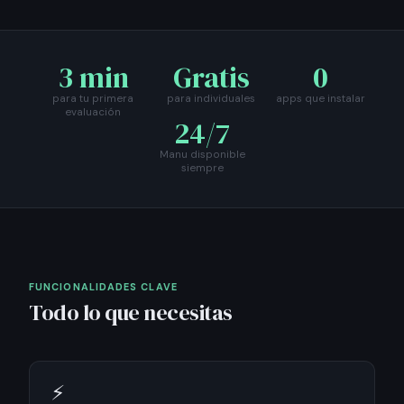
3 min
Gratis
0
para tu primera
para individuales
apps que instalar
evaluación
24/7
Manu disponible
siempre
FUNCIONALIDADES CLAVE
Todo lo que necesitas
⚡